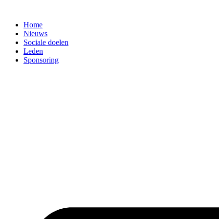
Spring
naar
Home
de
Nieuws
inhoud
Sociale doelen
Leden
Sponsoring